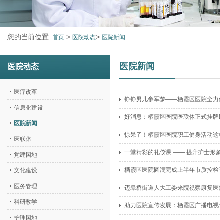
您的当前位置:
>
>
首页
医院动态
医院新闻
医院新闻
医院动态
医疗改革
铮铮男儿参军梦——栖霞区医院全力
信息化建设
好消息：栖霞区医院医联体正式挂牌!
医院新闻
惊呆了！栖霞区医院职工健身活动这
医联体
一堂精彩的礼仪课 —— 提升护士形象
党建园地
栖霞区医院圆满完成上半年市质控检
文化建设
医务管理
迈皋桥街道人大工委来院视察康复医
科研教学
助力医院宣传发展：栖霞区广播电视
护理园地