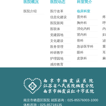
医院概况
医院动态
科室简介
医院介绍
医疗改革
临床科室
普外科
疼
信息化建设
胸外科
呼
医院新闻
消化内科
内
医联体
肾内科
妇
党建园地
骨科
泌
文化建设
急诊医学科
重
医务管理
眼科
耳
科研教学
皮肤科
麻
护理园地
感控教育
南京市栖霞区医院 就医咨询：025-85576003-1000
体检咨询：025-85718135