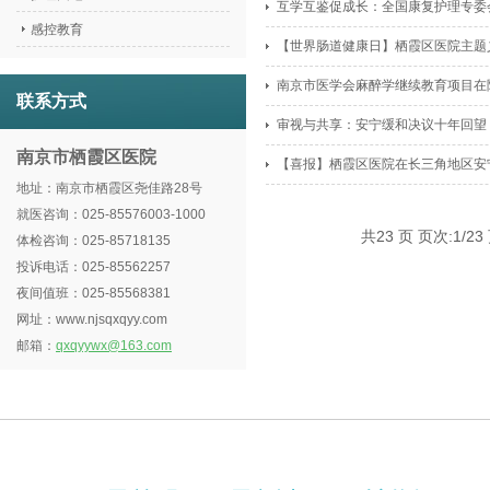
互学互鉴促成长：全国康复护理专委
感控教育
【世界肠道健康日】栖霞区医院主题
南京市医学会麻醉学继续教育项目在
联系方式
审视与共享：安宁缓和决议十年回望 
南京市栖霞区医院
【喜报】栖霞区医院在长三角地区安
地址：南京市栖霞区尧佳路28号
就医咨询：025-85576003-1000
共23 页 页次:1/23
体检咨询：025-85718135
投诉电话：025-85562257
夜间值班：025-85568381
网址：www.njsqxqyy.com
邮箱：
qxqyywx@163.com