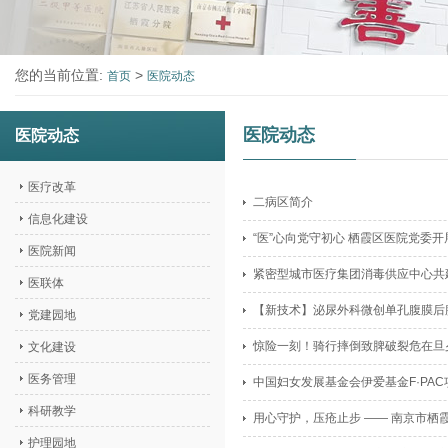
您的当前位置:
>
首页
医院动态
医院动态
医院动态
医疗改革
二病区简介
信息化建设
“医”心向党守初心 栖霞区医院党委开
医院新闻
紧密型城市医疗集团消毒供应中心共
医联体
【新技术】泌尿外科微创单孔腹膜后
党建园地
惊险一刻！骑行摔倒致脾破裂危在旦
文化建设
医务管理
中国妇女发展基金会伊爱基金F·PA
科研教学
用心守护，压疮止步 —— 南京市栖霞
护理园地