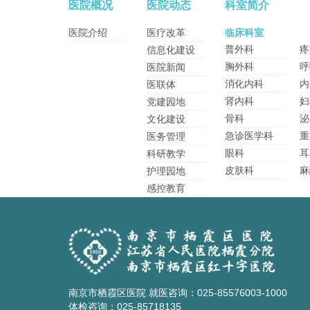
医院概况
医院动态
科室简介
医院介绍
医疗改革
临床科室
普外科
疼
信息化建设
胸外科
呼
医院新闻
消化内科
内
医联体
肾内科
妇
党建园地
骨科
泌
文化建设
急诊医学科
重
医务管理
眼科
耳
科研教学
皮肤科
麻
护理园地
感控教育
南京市栖霞区医院 就医咨询：025-85576003-1000
体检咨询：025-85718135