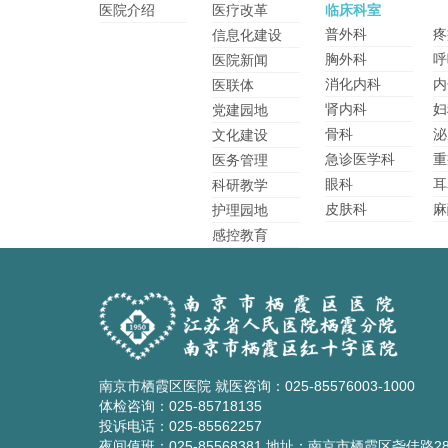
医院介绍
医疗改革
临床科室
普外科
疼
信息化建设
胸外科
呼
医院新闻
消化内科
内
医联体
肾内科
妇
党建园地
骨科
泌
文化建设
急诊医学科
重
医务管理
眼科
耳
科研教学
皮肤科
麻
护理园地
感控教育
南京市栖霞区医院 就医咨询：025-85576003-1000
体检咨询：025-85718135
投诉电话：025-85562257
夜间值班：025-85568381 地址：南京市栖霞区尧佳路2