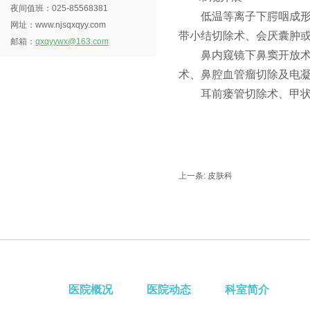
夜间值班：025-85568381
低温等离子下腭咽成
网址：www.njsqxqyy.com
带小结切除术、会厌囊肿
邮箱：
qxqyywx@163.com
鼻内窥镜下鼻窦开放
术、鼻腔血管瘤切除及电
耳前瘘管切除术
、
甲
上一条:
皮肤科
医院概况
医院动态
科室简介