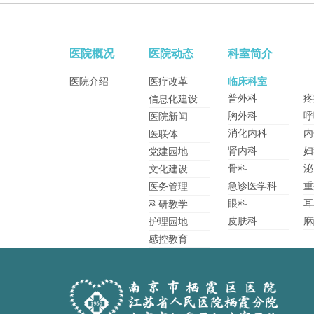
医院概况
医院动态
科室简介
医院介绍
医疗改革
临床科室
普外科
疼
信息化建设
胸外科
呼
医院新闻
消化内科
内
医联体
肾内科
妇
党建园地
骨科
泌
文化建设
急诊医学科
重
医务管理
眼科
耳
科研教学
皮肤科
麻
护理园地
感控教育